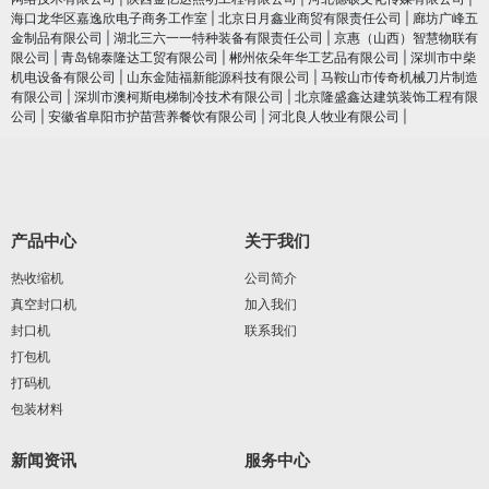
海口龙华区嘉逸欣电子商务工作室
|
北京日月鑫业商贸有限责任公司
|
廊坊广峰五
金制品有限公司
|
湖北三六一一特种装备有限责任公司
|
京惠（山西）智慧物联有
限公司
|
青岛锦泰隆达工贸有限公司
|
郴州依朵年华工艺品有限公司
|
深圳市中柴
机电设备有限公司
|
山东金陆福新能源科技有限公司
|
马鞍山市传奇机械刀片制造
有限公司
|
深圳市澳柯斯电梯制冷技术有限公司
|
北京隆盛鑫达建筑装饰工程有限
公司
|
安徽省阜阳市护苗营养餐饮有限公司
|
河北良人牧业有限公司
|
产品中心
关于我们
热收缩机
公司简介
真空封口机
加入我们
封口机
联系我们
打包机
打码机
包装材料
新闻资讯
服务中心