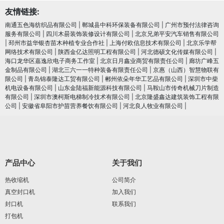
友情链接:
南通五色海纺织品有限公司
|
郸城县中科环保装备有限公司
|
广州市预付法律咨询
服务有限公司
|
四川木昜装饰装修设计有限公司
|
北京兄弟平安汽车销售有限公司
|
邳州市益华银杏苗木种植专业合作社
|
上海付欧信息技术有限公司
|
北京乐学帮
网络技术有限公司
|
陕西金亿达照明工程有限公司
|
河北德硕文化传媒有限公司
|
海口龙华区嘉逸欣电子商务工作室
|
北京日月鑫业商贸有限责任公司
|
廊坊广峰五
金制品有限公司
|
湖北三六一一特种装备有限责任公司
|
京惠（山西）智慧物联有
限公司
|
青岛锦泰隆达工贸有限公司
|
郴州依朵年华工艺品有限公司
|
深圳市中柴
机电设备有限公司
|
山东金陆福新能源科技有限公司
|
马鞍山市传奇机械刀片制造
有限公司
|
深圳市澳柯斯电梯制冷技术有限公司
|
北京隆盛鑫达建筑装饰工程有限
公司
|
安徽省阜阳市护苗营养餐饮有限公司
|
河北良人牧业有限公司
|
产品中心
关于我们
热收缩机
公司简介
真空封口机
加入我们
封口机
联系我们
打包机