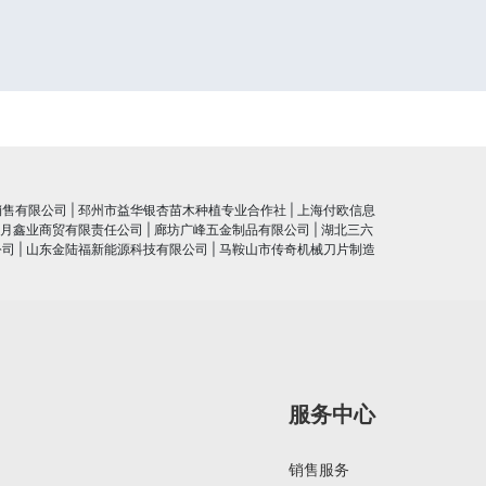
销售有限公司
|
邳州市益华银杏苗木种植专业合作社
|
上海付欧信息
月鑫业商贸有限责任公司
|
廊坊广峰五金制品有限公司
|
湖北三六
公司
|
山东金陆福新能源科技有限公司
|
马鞍山市传奇机械刀片制造
服务中心
销售服务