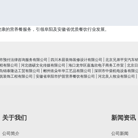
健康的营养餐服务，引领阜阳及安徽省优质餐饮行业发展。
市预付法律咨询服务有限公司
|
四川木昜装饰装修设计有限公司
|
北京兄弟平安汽车
程有限公司
|
河北德硕文化传媒有限公司
|
海口龙华区嘉逸欣电子商务工作室
|
北京日
岛锦泰隆达工贸有限公司
|
郴州依朵年华工艺品有限公司
|
深圳市中柴机电设备有限
筑装饰工程有限公司
|
安徽省阜阳市护苗营养餐饮有限公司
|
河北良人牧业有限公司
|
关于我们
新闻资讯
公司简介
公司新闻