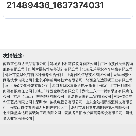
21489436_1637374031
友情链接:
南通五色海纺织品有限公司
|
郸城县中科环保装备有限公司
|
广州市预付法律咨询
服务有限公司
|
四川木昜装饰装修设计有限公司
|
北京兄弟平安汽车销售有限公司
|
邳州市益华银杏苗木种植专业合作社
|
上海付欧信息技术有限公司
|
天津逸志亚
网络技术有限公司
|
北京乐学帮网络技术有限公司
|
陕西金亿达照明工程有限公司
|
河北德硕文化传媒有限公司
|
海口龙华区嘉逸欣电子商务工作室
|
北京日月鑫业
商贸有限责任公司
|
廊坊广峰五金制品有限公司
|
湖北三六一一特种装备有限责任
公司
|
京惠（山西）智慧物联有限公司
|
青岛锦泰隆达工贸有限公司
|
郴州依朵年
华工艺品有限公司
|
深圳市中柴机电设备有限公司
|
山东金陆福新能源科技有限公
司
|
马鞍山市传奇机械刀片制造有限公司
|
深圳市澳柯斯电梯制冷技术有限公司
|
北京隆盛鑫达建筑装饰工程有限公司
|
安徽省阜阳市护苗营养餐饮有限公司
|
河北
良人牧业有限公司
|