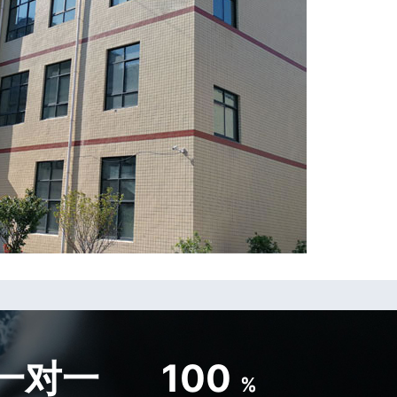
一对一
100
%