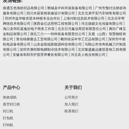
友情链接:
南通五色海纺织品有限公司
|
郸城县中科环保装备有限公司
|
广州市预付法律咨询
服务有限公司
|
四川木昜装饰装修设计有限公司
|
北京兄弟平安汽车销售有限公司
|
邳州市益华银杏苗木种植专业合作社
|
上海付欧信息技术有限公司
|
北京乐学帮
网络技术有限公司
|
陕西金亿达照明工程有限公司
|
河北德硕文化传媒有限公司
|
海口龙华区嘉逸欣电子商务工作室
|
北京日月鑫业商贸有限责任公司
|
廊坊广峰五
金制品有限公司
|
湖北三六一一特种装备有限责任公司
|
京惠（山西）智慧物联有
限公司
|
青岛锦泰隆达工贸有限公司
|
郴州依朵年华工艺品有限公司
|
深圳市中柴
机电设备有限公司
|
山东金陆福新能源科技有限公司
|
马鞍山市传奇机械刀片制造
有限公司
|
深圳市澳柯斯电梯制冷技术有限公司
|
北京隆盛鑫达建筑装饰工程有限
公司
|
安徽省阜阳市护苗营养餐饮有限公司
|
河北良人牧业有限公司
|
产品中心
关于我们
热收缩机
公司简介
真空封口机
加入我们
封口机
联系我们
打包机
打码机