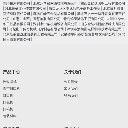
网络技术有限公司
|
北京乐学帮网络技术有限公司
|
陕西金亿达照明工程有限公司
|
河北德硕文化传媒有限公司
|
海口龙华区嘉逸欣电子商务工作室
|
北京日月鑫业
商贸有限责任公司
|
廊坊广峰五金制品有限公司
|
湖北三六一一特种装备有限责任
公司
|
京惠（山西）智慧物联有限公司
|
青岛锦泰隆达工贸有限公司
|
郴州依朵年
华工艺品有限公司
|
深圳市中柴机电设备有限公司
|
山东金陆福新能源科技有限公
司
|
马鞍山市传奇机械刀片制造有限公司
|
深圳市澳柯斯电梯制冷技术有限公司
|
北京隆盛鑫达建筑装饰工程有限公司
|
安徽省阜阳市护苗营养餐饮有限公司
|
河北
良人牧业有限公司
|
产品中心
关于我们
热收缩机
公司简介
真空封口机
加入我们
封口机
联系我们
打包机
打码机
包装材料