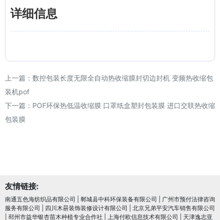
详细信息
上一篇：
数控包装长度无限全自动热收缩膜封切边封机 变频热收缩包
装机pof
下一篇：
POF环保热低温收缩膜 口罩纸盒塑封包装膜 进口交联热收缩
包装膜
友情链接:
南通五色海纺织品有限公司
|
郸城县中科环保装备有限公司
|
广州市预付法律咨询
服务有限公司
|
四川木昜装饰装修设计有限公司
|
北京兄弟平安汽车销售有限公司
|
邳州市益华银杏苗木种植专业合作社
|
上海付欧信息技术有限公司
|
天津逸志亚