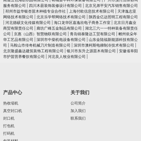
服务有限公司
|
四川木昜装饰装修设计有限公司
|
北京兄弟平安汽车销售有限公司
|
邳州市益华银杏苗木种植专业合作社
|
上海付欧信息技术有限公司
|
天津逸志亚
网络技术有限公司
|
北京乐学帮网络技术有限公司
|
陕西金亿达照明工程有限公司
|
河北德硕文化传媒有限公司
|
海口龙华区嘉逸欣电子商务工作室
|
北京日月鑫业
商贸有限责任公司
|
廊坊广峰五金制品有限公司
|
湖北三六一一特种装备有限责任
公司
|
京惠（山西）智慧物联有限公司
|
青岛锦泰隆达工贸有限公司
|
郴州依朵年
华工艺品有限公司
|
深圳市中柴机电设备有限公司
|
山东金陆福新能源科技有限公
司
|
马鞍山市传奇机械刀片制造有限公司
|
深圳市澳柯斯电梯制冷技术有限公司
|
北京隆盛鑫达建筑装饰工程有限公司
|
银川市东升之源苗木有限公司
|
安徽省阜阳
市护苗营养餐饮有限公司
|
河北良人牧业有限公司
|
产品中心
关于我们
热收缩机
公司简介
真空封口机
加入我们
封口机
联系我们
打包机
打码机
包装材料