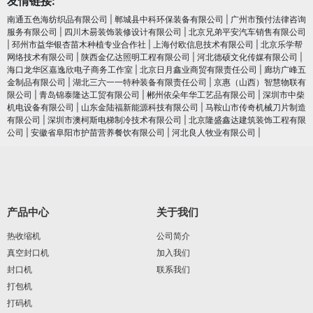
友情链接:
南通五色海纺织品有限公司
|
郸城县中科环保装备有限公司
|
广州市预付法律咨询
服务有限公司
|
四川木昜装饰装修设计有限公司
|
北京兄弟平安汽车销售有限公司
|
邳州市益华银杏苗木种植专业合作社
|
上海付欧信息技术有限公司
|
北京乐学帮
网络技术有限公司
|
陕西金亿达照明工程有限公司
|
河北德硕文化传媒有限公司
|
海口龙华区嘉逸欣电子商务工作室
|
北京日月鑫业商贸有限责任公司
|
廊坊广峰五
金制品有限公司
|
湖北三六一一特种装备有限责任公司
|
京惠（山西）智慧物联有
限公司
|
青岛锦泰隆达工贸有限公司
|
郴州依朵年华工艺品有限公司
|
深圳市中柴
机电设备有限公司
|
山东金陆福新能源科技有限公司
|
马鞍山市传奇机械刀片制造
有限公司
|
深圳市澳柯斯电梯制冷技术有限公司
|
北京隆盛鑫达建筑装饰工程有限
公司
|
安徽省阜阳市护苗营养餐饮有限公司
|
河北良人牧业有限公司
|
产品中心
关于我们
热收缩机
公司简介
真空封口机
加入我们
封口机
联系我们
打包机
打码机