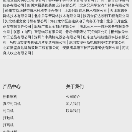
服务有限公司
|
四川木昜装饰装修设计有限公司
|
北京兄弟平安汽车销售有限公司
|
邳州市益华银杏苗木种植专业合作社
|
上海付欧信息技术有限公司
|
天津逸志亚
网络技术有限公司
|
北京乐学帮网络技术有限公司
|
陕西金亿达照明工程有限公司
|
河北德硕文化传媒有限公司
|
海口龙华区嘉逸欣电子商务工作室
|
北京日月鑫业
商贸有限责任公司
|
廊坊广峰五金制品有限公司
|
湖北三六一一特种装备有限责任
公司
|
京惠（山西）智慧物联有限公司
|
青岛锦泰隆达工贸有限公司
|
郴州依朵年
华工艺品有限公司
|
深圳市中柴机电设备有限公司
|
山东金陆福新能源科技有限公
司
|
马鞍山市传奇机械刀片制造有限公司
|
深圳市澳柯斯电梯制冷技术有限公司
|
北京隆盛鑫达建筑装饰工程有限公司
|
安徽省阜阳市护苗营养餐饮有限公司
|
河北
良人牧业有限公司
|
产品中心
关于我们
热收缩机
公司简介
真空封口机
加入我们
封口机
联系我们
打包机
打码机
包装材料