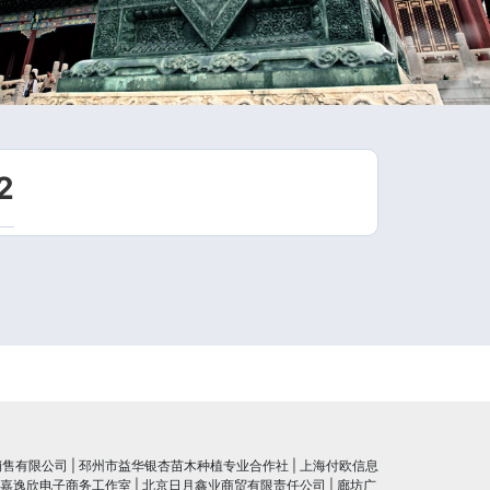
2
销售有限公司
|
邳州市益华银杏苗木种植专业合作社
|
上海付欧信息
嘉逸欣电子商务工作室
|
北京日月鑫业商贸有限责任公司
|
廊坊广